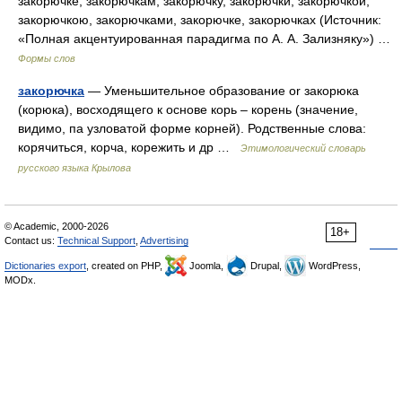
закорючке, закорючкам, закорючку, закорючки, закорючкой,
закорючкою, закорючками, закорючке, закорючках (Источник:
«Полная акцентуированная парадигма по А. А. Зализняку») …
Формы слов
закорючка
— Уменьшительное образование or закорюка
(корюка), восходящего к основе корь – корень (значение,
видимо, па узловатой форме корней). Родственные слова:
корячиться, корча, корежить и др …
Этимологический словарь
русского языка Крылова
© Academic, 2000-2026
18+
Contact us:
Technical Support
,
Advertising
Dictionaries export
, created on PHP,
Joomla,
Drupal,
WordPress,
MODx.