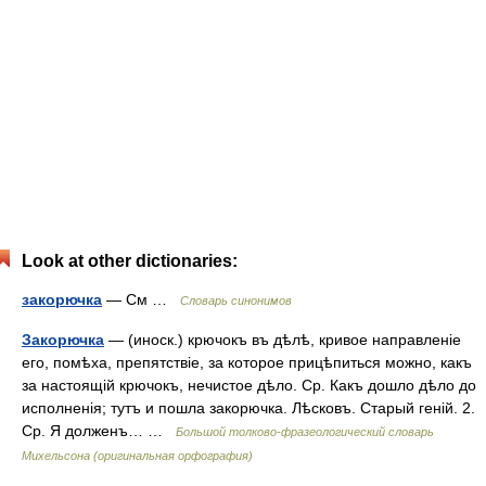
Look at other dictionaries:
закорючка
— См …
Словарь синонимов
Закорючка
— (иноск.) крючокъ въ дѣлѣ, кривое направленіе
его, помѣха, препятствіе, за которое прицѣпиться можно, какъ
за настоящій крючокъ, нечистое дѣло. Ср. Какъ дошло дѣло до
исполненія; тутъ и пошла закорючка. Лѣсковъ. Старый геній. 2.
Ср. Я долженъ… …
Большой толково-фразеологический словарь
Михельсона (оригинальная орфография)