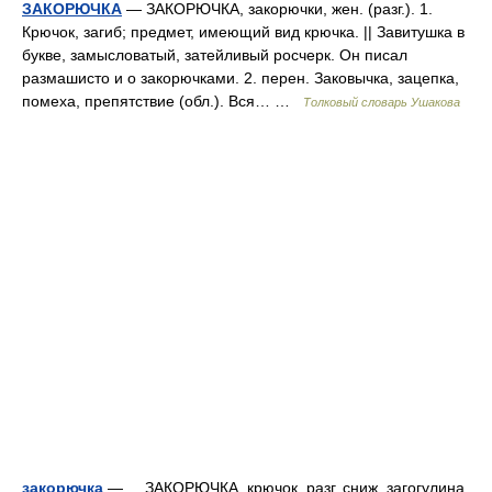
ЗАКОРЮЧКА
— ЗАКОРЮЧКА, закорючки, жен. (разг.). 1.
Крючок, загиб; предмет, имеющий вид крючка. || Завитушка в
букве, замысловатый, затейливый росчерк. Он писал
размашисто и о закорючками. 2. перен. Заковычка, зацепка,
помеха, препятствие (обл.). Вся… …
Толковый словарь Ушакова
закорючка
— ЗАКОРЮЧКА, крючок, разг. сниж. загогулина,