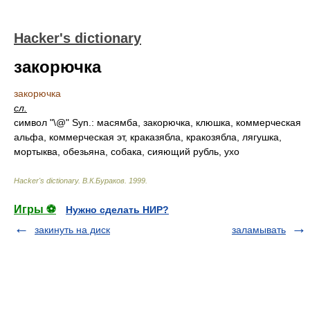
Hacker's dictionary
закорючка
закорючка
сл.
символ "\@" Syn.: масямба, закорючка, клюшка, коммерческая
альфа, коммерческая эт, краказябла, кракозябла, лягушка,
мортыква, обезьяна, собака, сияющий рубль, ухо
Hacker's dictionary
.
В.К.Бураков
.
1999
.
Игры ⚽
Нужно сделать НИР?
закинуть на диск
заламывать