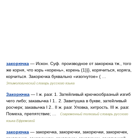
закорючка
— Искон. Суф. производное от закорюка тж., того
же корня, что корь «корень», корень (1)}}, корячиться, коряга,
корчиться. Закорючка буквально «изогнутое» ( …
Этимологический словарь русского языка
Закорючка
— I ж. разг. 1. Затейливый крючкообразный изгиб
чего либо; закавычка I 1.. 2. Завитушка в букве, затейливый
росчерк; закавычка I 2.. II ж. разг. Уловка, хитрость. III ж. разг.
Помеха, препятствие; …
Современный толковый словарь русского
языка Ефремовой
закорючка
— закорючка, закорючки, закорючки, закорючек,