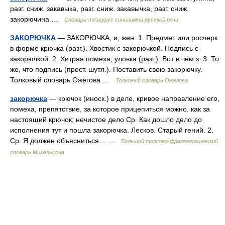
разг. сниж. закавыка, разг. сниж. закавычка, разг. сниж.
закорючина …
Словарь-тезаурус синонимов русской речи
ЗАКОРЮЧКА
— ЗАКОРЮЧКА, и, жен. 1. Предмет или росчерк
в форме крючка (разг.). Хвостик с закорючкой. Подпись с
закорючкой. 2. Хитрая помеха, уловка (разг.). Вот в чём з. 3. То
же, что подпись (прост. шутл.). Поставить свою закорючку.
Толковый словарь Ожегова …
Толковый словарь Ожегова
закорючка
— крючок (иноск.) в деле, кривое направление его,
помеха, препятствие, за которое прицепиться можно, как за
настоящий крючок; нечистое дело Ср. Как дошло дело до
исполнения тут и пошла закорючка. Лесков. Старый гений. 2.
Ср. Я должен объясниться… …
Большой толково-фразеологический
словарь Михельсона