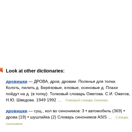
Look at other dictionaries:
дровишки
— ДРОВА, дров, дровам. Поленья для топки.
Колоть, пилить д. Берёзовые, еловые, осиновые д. Плахи
пойдут на д. (в топку). Толковый словарь Ожегова. С.И. Ожегов,
Н.Ю. Шведова. 1949 1992 …
Толковый словарь Ожегова
дровишки
— сущ., кол во синонимов: 3 • автомобиль (369) •
дрова (19) • шушлайка (2) Словарь синонимов ASIS …
Словарь
синонимов