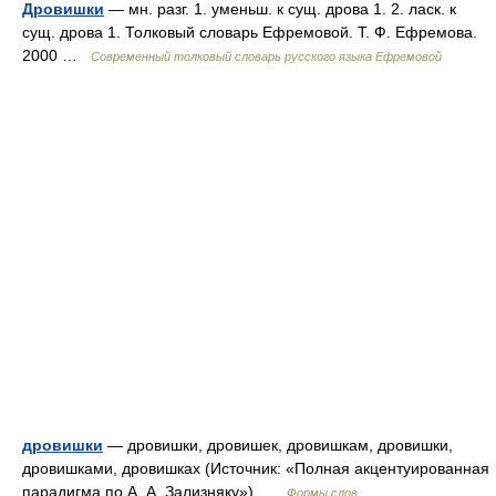
Дровишки
— мн. разг. 1. уменьш. к сущ. дрова 1. 2. ласк. к
сущ. дрова 1. Толковый словарь Ефремовой. Т. Ф. Ефремова.
2000 …
Современный толковый словарь русского языка Ефремовой
дровишки
— дровишки, дровишек, дровишкам, дровишки,
дровишками, дровишках (Источник: «Полная акцентуированная
парадигма по А. А. Зализняку») …
Формы слов