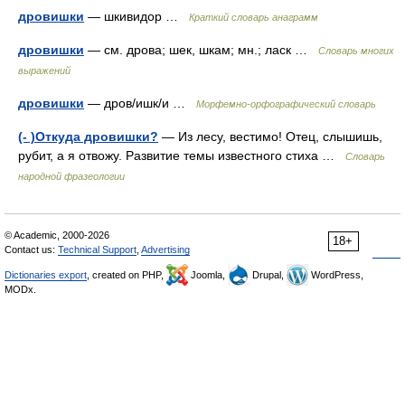
дровишки
— шкивидор …
Краткий словарь анаграмм
дровишки
— см. дрова; шек, шкам; мн.; ласк …
Словарь многих
выражений
дровишки
— дров/ишк/и …
Морфемно-орфографический словарь
(- )Откуда дровишки?
— Из лесу, вестимо! Отец, слышишь,
рубит, а я отвожу. Развитие темы известного стиха …
Словарь
народной фразеологии
© Academic, 2000-2026
18+
Contact us:
Technical Support
,
Advertising
Dictionaries export
, created on PHP,
Joomla,
Drupal,
WordPress,
MODx.