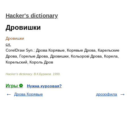
Hacker's dictionary
Дровишки
Дровишки
сл.
CorelDraw Syn.: Дрова Корявые, Корявые Дрова, Карельские
Дрова, Горелые Дрова, Дровишки, Кольоровi Дрова, Корела,
Корельский, Король Дров
Hacker's dictionary
.
В.К.Бураков
.
1999
.
Игры ⚽
Нужна курсовая?
Дрова Корявые
дрозофила