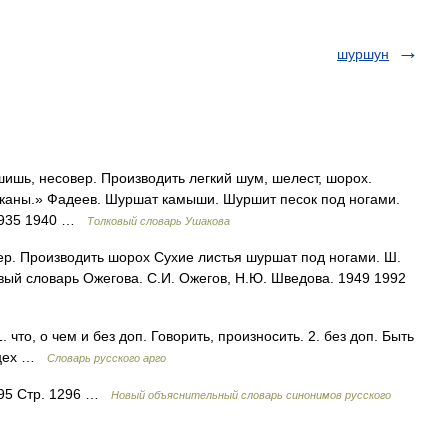
шуршун
ишь, несовер. Производить легкий шум, шелест, шорох.
аканы.» Фадеев. Шуршат камыши. Шуршит песок под ногами.
 1935 1940 …
Толковый словарь Ушакова
. Производить шорох Сухие листья шуршат под ногами. Ш.
овый словарь Ожегова. С.И. Ожегов, Н.Ю. Шведова. 1949 1992
то, о чем и без доп. Говорить, произносить. 2. без доп. Быть
зыцех …
Словарь русского арго
295 Стр. 1296 …
Новый объяснительный словарь синонимов русского