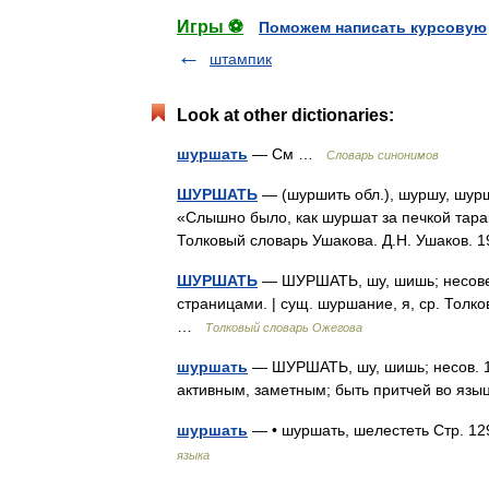
Игры ⚽
Поможем написать курсовую
штампик
Look at other dictionaries:
шуршать
— См …
Словарь синонимов
ШУРШАТЬ
— (шуршить обл.), шуршу, шурш
«Слышно было, как шуршат за печкой тар
Толковый словарь Ушакова. Д.Н. Ушаков.
ШУРШАТЬ
— ШУРШАТЬ, шу, шишь; несовер
страницами. | сущ. шуршание, я, ср. Толк
…
Толковый словарь Ожегова
шуршать
— ШУРШАТЬ, шу, шишь; несов. 1. ч
активным, заметным; быть притчей во я
шуршать
— • шуршать, шелестеть Стр. 1
языка