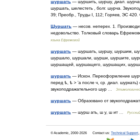
шуршать
— шуршить, шуршу, диал. шурчать
шуршать, шелестеть , болг. шурча. Звукопод
39; Преобр., Труды I, 112; Горяев, ЭС 42
Шуршать
— несов. неперех. 1. Производит
недовольство. Толковый словарь Ефремо
языка Ефремовой
шуршать
— шуршать, шуршу, шуршим, шу
шуршало, шуршали, шурши, шуршите, шу
шуршащей, шуршащего, шуршащих, шур
шуршать
— Искон. Переоформление шурчат
перед ѣ, ѣ > ’а после ч, ср. диал. шуркать
звукоподражательного шур …
Этимологическ
шуршать
— Образовано от звукоподраж
шуршать
— шурш ать, ш у, ш ит …
Русски
© Academic, 2000-2026
Contact us:
Technical Support
,