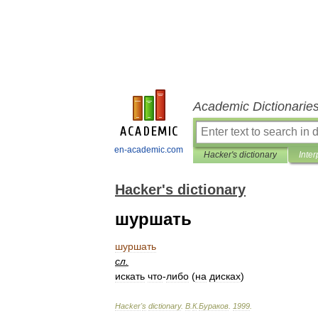
Academic Dictionarie
en-academic.com
Hacker's dictionary
Inter
Hacker's dictionary
шуршать
шуршать
сл
.
искать
что
-
либо
(
на
дисках
)
Hacker
'
s
dictionary
.
В
.
К
.
Бураков
.
1999
.