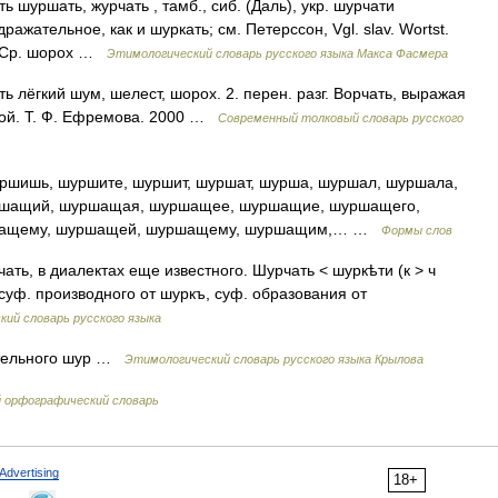
 шуршать, журчать , тамб., сиб. (Даль), укр. шурчати
ражательное, как и шуркать; см. Петерссон, Vgl. slav. Wortst.
0. Ср. шорох …
Этимологический словарь русского языка Макса Фасмера
ь лёгкий шум, шелест, шорох. 2. перен. разг. Ворчать, выражая
вой. Т. Ф. Ефремова. 2000 …
Современный толковый словарь русского
ршишь, шуршите, шуршит, шуршат, шурша, шуршал, шуршала,
ршащий, шуршащая, шуршащее, шуршащие, шуршащего,
шащему, шуршащей, шуршащему, шуршащим,… …
Формы слов
ь, в диалектах еще известного. Шурчать < шуркѣти (к > ч
) суф. производного от шуркъ, суф. образования от
ий словарь русского языка
ательного шур …
Этимологический словарь русского языка Крылова
й орфографический словарь
Advertising
18+