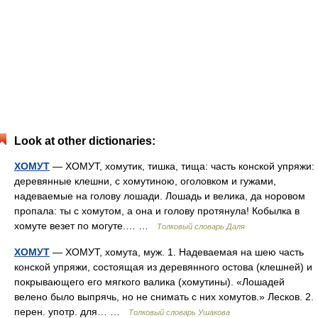
Look at other dictionaries:
ХОМУТ
— ХОМУТ, хомутик, тишка, тища: часть конской упряжи:
деревянные клешни, с хомутиною, оголовком и гужами,
надеваемые на голову лошади. Лошадь и велика, да норовом
пропала: ты с хомутом, а она и голову протянула! Кобылка в
хомуте везет по могуте.… …
Толковый словарь Даля
ХОМУТ
— ХОМУТ, хомута, муж. 1. Надеваемая на шею часть
конской упряжи, состоящая из деревянного остова (клешней) и
покрывающего его мягкого валика (хомутины). «Лошадей
велено было выпрячь, но не снимать с них хомутов.» Лесков. 2.
перен. употр. для… …
Толковый словарь Ушакова