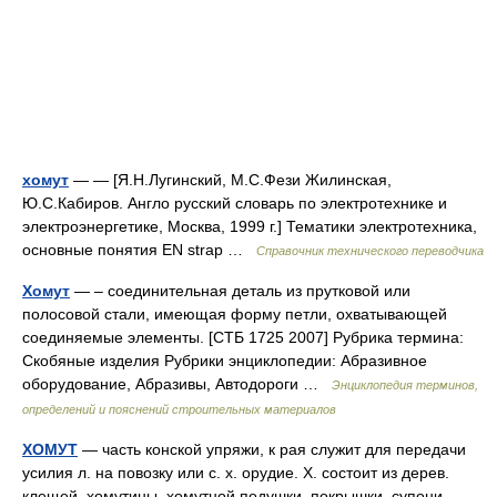
хомут
— — [Я.Н.Лугинский, М.С.Фези Жилинская,
Ю.С.Кабиров. Англо русский словарь по электротехнике и
электроэнергетике, Москва, 1999 г.] Тематики электротехника,
основные понятия EN strap …
Справочник технического переводчика
Хомут
— – соединительная деталь из прутковой или
полосовой стали, имеющая форму петли, охватывающей
соединяемые элементы. [СТБ 1725 2007] Рубрика термина:
Скобяные изделия Рубрики энциклопедии: Абразивное
оборудование, Абразивы, Автодороги …
Энциклопедия терминов,
определений и пояснений строительных материалов
ХОМУТ
— часть конской упряжи, к рая служит для передачи
усилия л. на повозку или с. х. орудие. Х. состоит из дерев.
клещей, хомутины, хомутной подушки, покрышки, супони,