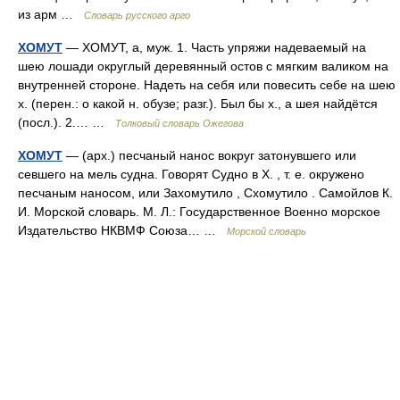
из арм …
Словарь русского арго
ХОМУТ
— ХОМУТ, а, муж. 1. Часть упряжи надеваемый на
шею лошади округлый деревянный остов с мягким валиком на
внутренней стороне. Надеть на себя или повесить себе на шею
х. (перен.: о какой н. обузе; разг.). Был бы х., а шея найдётся
(посл.). 2.… …
Толковый словарь Ожегова
ХОМУТ
— (арх.) песчаный нанос вокруг затонувшего или
севшего на мель судна. Говорят Судно в Х. , т. е. окружено
песчаным наносом, или Захомутило , Схомутило . Самойлов К.
И. Морской словарь. М. Л.: Государственное Военно морское
Издательство НКВМФ Союза… …
Морской словарь