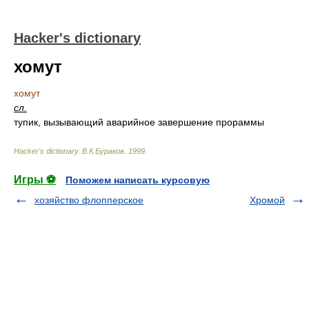
Hacker's dictionary
хомут
хомут
сл.
тупик, вызывающий аварийное завершение прораммы
Hacker's dictionary
.
В.К.Бураков
.
1999
.
Игры ⚽
Поможем написать курсовую
хозяйство флопперское
Хромой