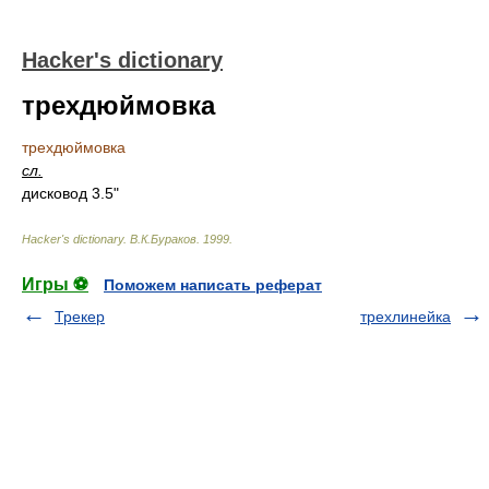
Hacker's dictionary
трехдюймовка
трехдюймовка
сл.
дисковод 3.5"
Hacker's dictionary
.
В.К.Бураков
.
1999
.
Игры ⚽
Поможем написать реферат
Трекер
трехлинейка