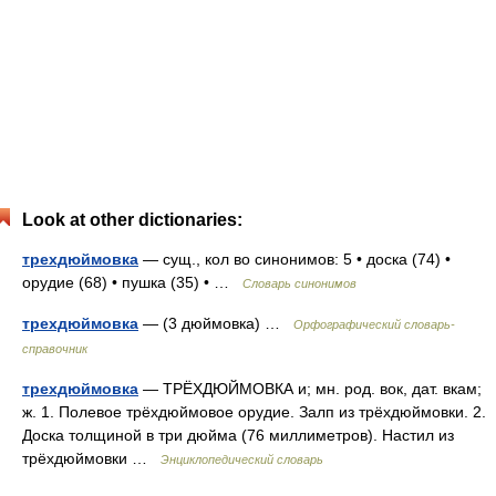
Look at other dictionaries:
трехдюймовка
— сущ., кол во синонимов: 5 • доска (74) •
орудие (68) • пушка (35) • …
Словарь синонимов
трехдюймовка
— (3 дюймовка) …
Орфографический словарь-
справочник
трехдюймовка
— ТРЁХДЮЙМОВКА и; мн. род. вок, дат. вкам;
ж. 1. Полевое трёхдюймовое орудие. Залп из трёхдюймовки. 2.
Доска толщиной в три дюйма (76 миллиметров). Настил из
трёхдюймовки …
Энциклопедический словарь