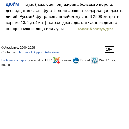
ДЮЙМ
— муж. (нем. daumen) ширина большого перста,
двенадцатая часть фута, 8 доля аршина, содержащая десять
линий. Русский фут равен английскому, это 3,2809 метра; в
вершке 13/4 дюйма. | астрах. двенадцатая часть видимого
поперечника солнца или луны.… …
Толковый словарь Даля
© Academic, 2000-2026
18+
Contact us:
Technical Support
,
Advertising
Dictionaries export
, created on PHP,
Joomla,
Drupal,
WordPress,
MODx.