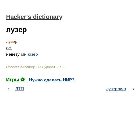
Hacker's dictionary
лузер
лузер
сл.
невезучий
юзер
Hacker's dictionary
.
В.К.Бураков
.
1999
.
Игры ⚽
Нужно сделать НИР?
ЛТП
лузерлист