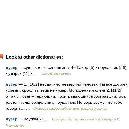
Look at other dictionaries:
лузер
— сущ., кол во синонимов: 4 • бахер (5) • неудачник (56)
• утырок (11) • …
Словарь синонимов
лузер
— 1. [16/2] неудачник, невезучий человек. Ты все должен
успеть к сроку, ты ведь не лузер. Молодежный сленг 2. [11/2]
от англ. loser – теряющий, проигрывающий; проигравший, мот,
расточитель; бездельник, неудачник. Не верь всему, что тебе
говорят,… …
Cловарь современной лексики, жаргона и сленга
лузер
— неудачник …
Словарь иностранных слов под редакцией И.
Мостицкого