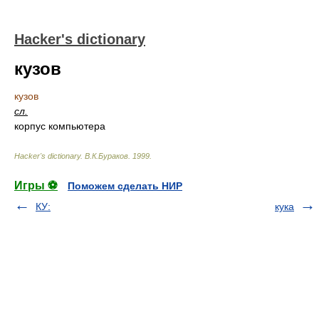
Hacker's dictionary
кузов
кузов
сл.
корпyс компьютера
Hacker's dictionary
.
В.К.Бураков
.
1999
.
Игры ⚽
Поможем сделать НИР
КУ:
кука