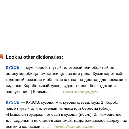
Look at other dictionaries:
КУЗОВ
— муж. короб, гнутый, плетеный или обшитый по
остову коробища. вместилище разного рода. Кузов каретный,
тележный, вязаная и обшитая клетка, на дрогах, для поклажи и
сиденья. Корабельный кузов, судно вчерне, без отделки и
вооружения. | Корзина,… …
Толковый словарь Даля
КУЗОВ
— КУЗОВ, кузова, мн. кузовы кузова, муж. 1. Короб,
чаще гнутый или плетеный из лыка или бересты (обл.).
«Назвался груздем, полезай в кузов.» (посл.). 2. Помещение
для сиденья и поклажи в экипажах, надстраиваемое кверху над
осями и колесами.… …
Толковый словарь Ушакова