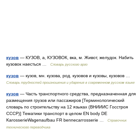
кузов
— КУЗОВ, а, КУЗОВОК, вка, м. Живот, желудок. Набить
кузовок наесться …
Словарь русского арго
кузов
— кузов, мн. кузова, род. кузовов и кузовы, кузовов …
Словарь трудностей произношения и ударения в современном русском языке
кузов
— Часть транспортного средства, предназначенная для
размещения грузов или пассажиров [Терминологический
словарь по строительству на 12 языках (ВНИИИС Госстроя
СССР)] Тематики транспорт в целом EN body DE
KarosserieWagenaufbau FR bennecarrosserie …
Справочник
технического переводчика