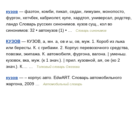
кузов
— фаэтон, комби, пикап, седан, лимузин, монопосто,
фургон, хетчбек, кабриолет, купе, хардтоп, универсал, родстер,
ландо Словарь русских синонимов. кузов сущ., кол во
синонимов: 32 • автокузов (1) • …
Словарь синонимов
КУЗОВ
— КУЗОВ, а, мн. а, ов и ы, ов, муж. 1. Короб из лыка
или бересты. К. с грибами. 2. Корпус перевозочного средства,
повозки, экипажа. К. автомобиля, фургона, вагона. | уменьш.
кузовок, вка, муж. (к 1 знач.). | прил. кузовной, ая, ое (ко 2
знач.). К.… …
Толковый словарь Ожегова
кузов
— – корпус авто. EdwART. Словарь автомобильного
жаргона, 2009 …
Автомобильный словарь