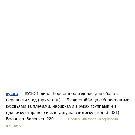
кузов
— КУЗОВ, диал. Берестяное изделие для сбора и
переноски ягод (прим. авт.). – Люди стойбища с берестяными
кузовьями за плечами, набирками в руках группами и в
одиночку отправлялись в тайгу на заготовку ягод (3. 321).
Волог. сл. Волог. сл. 220:… …
Словарь трилогии «Государева
вотчина»